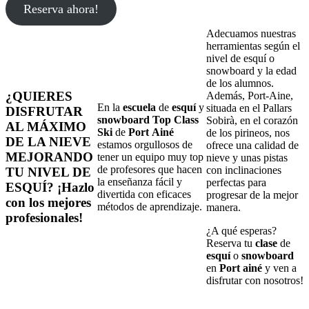
Reserva ahora!
Adecuamos nuestras
herramientas según el
nivel de esquí o
snowboard y la edad
de los alumnos.
¿QUIERES
Además, Port-Aine,
En la
escuela
de
esquí
y
situada en el Pallars
DISFRUTAR
snowboard
Top Class
Sobirà, en el corazón
AL MÁXIMO
Ski
de
Port
Ainé
de los pirineos, nos
DE LA NIEVE
estamos orgullosos de
ofrece una calidad de
MEJORANDO
tener un equipo muy top
nieve y unas pistas
de profesores que hacen
con inclinaciones
TU NIVEL DE
la enseñanza fácil y
perfectas para
ESQUÍ? ¡Hazlo
divertida con eficaces
progresar de la mejor
con los mejores
métodos de aprendizaje.
manera.
profesionales!
¿A qué esperas?
Reserva tu
clase
de
esquí
o
snowboard
en
Port
ainé
y ven a
disfrutar con nosotros!